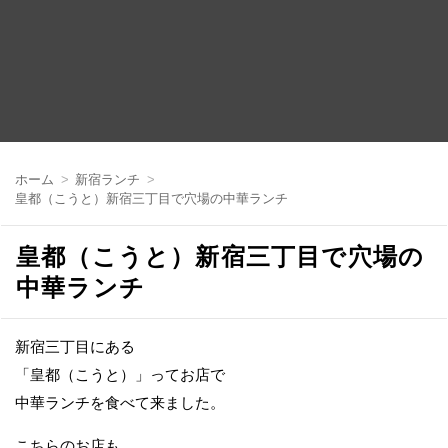
コ
ン
ホーム
新宿ランチ
テ
皇都（こうと）新宿三丁目で穴場の中華ランチ
ン
ツ
へ
皇都（こうと）新宿三丁目で穴場の
移
動
中華ランチ
新宿三丁目にある
「皇都（こうと）」ってお店で
中華ランチを食べて来ました。
こちらのお店も