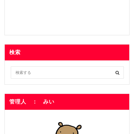
検索
管理人 ： みい