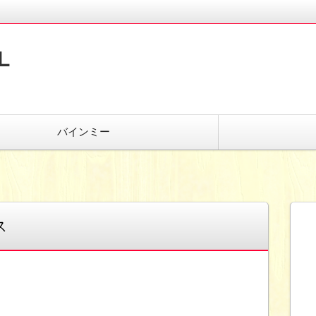
L
バインミー
ス