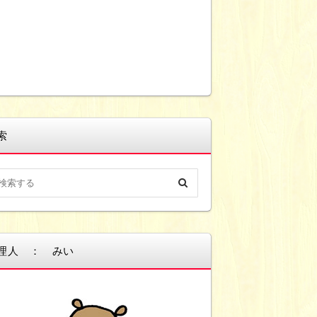
索
理人 ： みい