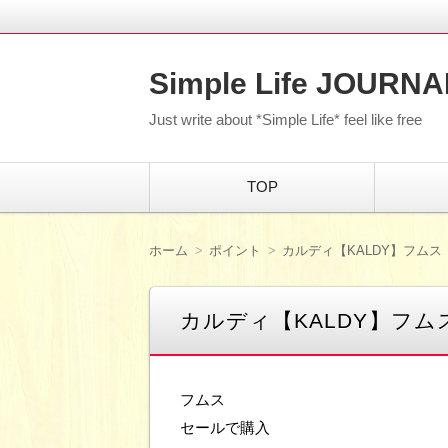
Simple Life JOURNA
Just write about *Simple Life* feel like free
コ
TOP
ン
テ
ン
ツ
ホーム
ポイント
カルディ【KALDY】フムス
へ
移
動
カルディ【KALDY】フム
フムス
セールで購入