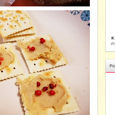
東
の
Pi