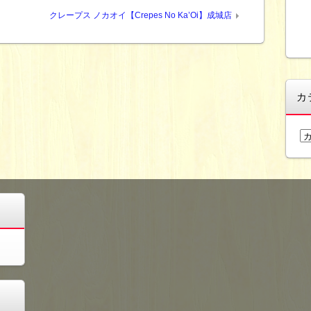
クレープス ノカオイ【Crepes No Ka’Oi】成城店
カ
カ
テ
ゴ
リ
ー