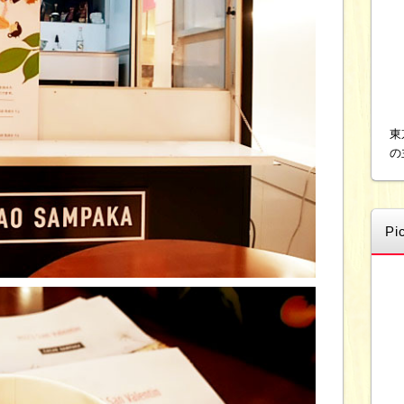
東
の
Pi