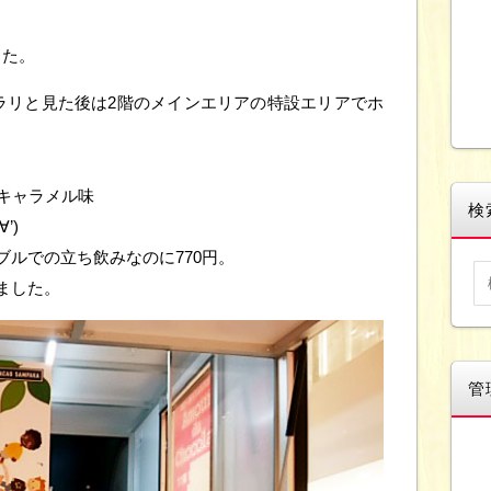
した。
ラリと見た後は2階のメインエリアの特設エリアでホ
のキャラメル味
検
’)
ブルでの立ち飲みなのに770円。
ました。
管