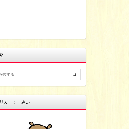
索
理人 ： みい