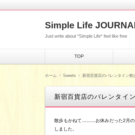
Simple Life JOURNA
Just write about *Simple Life* feel like free
コ
TOP
ン
テ
ン
ツ
ホーム
Sweets
新宿百貨店のバレンタイン散
へ
移
動
新宿百貨店のバレンタイ
散歩もかねて………お休みだった2月
しました。