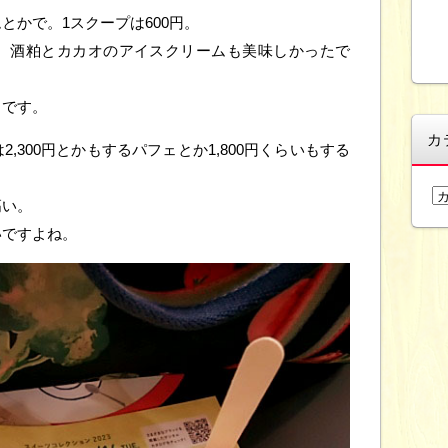
とかで。1スクープは600円。
、酒粕とカカオのアイスクリームも美味しかったで
じです。
カ
,300円とかもするパフェとか1,800円くらいもする
カ
高い。
テ
いですよね。
ゴ
リ
ー