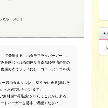
タル）640円
カ
カ
テ
品として登場する「ホタテフライバーガー」。
ゴ
甘みを感じられる肉厚な青森県陸奥湾の旬の
リ
ー
と食感の衣でフライにし、ゴロッと３つを挟
。
ター醤油タルタル]と、爽やかに香る[赤しそ
さからお選びいただけます。
“素材感”“満足感”を味わうことが出来る、
フードバーガーを是非ご堪能ください。