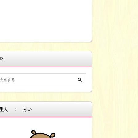
索
理人 ： みい