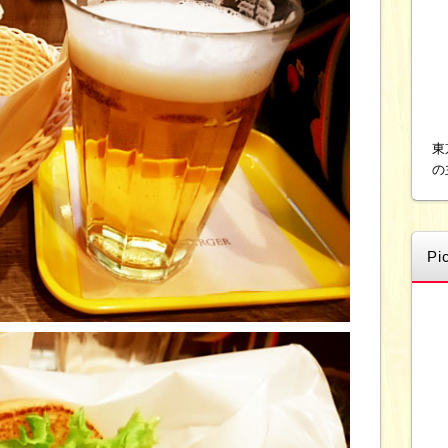
東
の
Pi