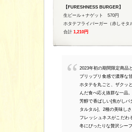
【FURESHNESS BURGER】
生ビール＋ナゲット 570円
ホタテフライバーガー（赤しそタル
合計
1,210円
2023年初の期間限定商
プリップリ食感で濃厚な
ホタテを丸ごと、ザクッ
んだ食べ応え抜群な一品
芳醇で香ばしい[焦がしバ
タルタル]、2種の美味し
フレッシュネスがこだわる
冬にぴったりな贅沢シー