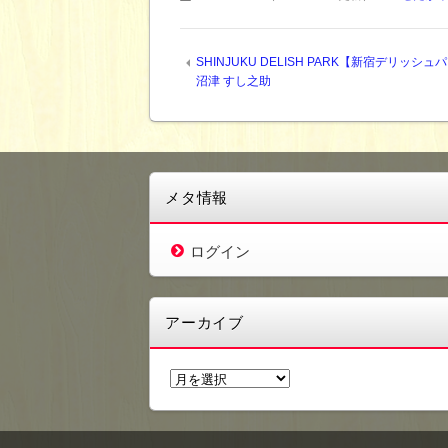
SHINJUKU DELISH PARK【新宿デリッシュ
沼津 すし之助
メタ情報
ログイン
アーカイブ
ア
ー
カ
イ