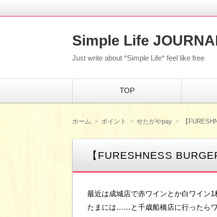
Simple Life JOURNA
Just write about *Simple Life* feel like free
コ
TOP
ン
テ
ン
ツ
ホーム
ポイント
せたがやpay
【FURES
へ
移
動
【FURESHNESS BU
最近は成城店で赤ワインとか白ワイン1
たまには……と千歳船橋店に行ったら