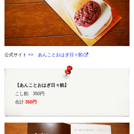
公式サイト
>> あんことおはぎ日々餡
【あんことおはぎ日々餡】
こし餡 350円
合計
350円