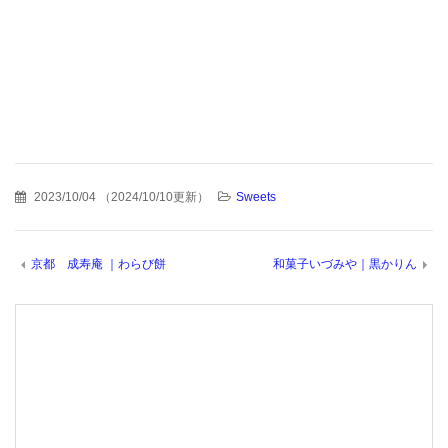
2023/10/04
（
2024/10/10更新
）
Sweets
京都 成寿庵 ｜わらび餅
和菓子いづみや｜黒かりん