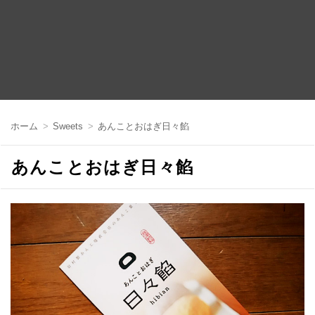
コ
ン
ホーム
Sweets
あんことおはぎ日々餡
テ
ン
ツ
あんことおはぎ日々餡
へ
移
動