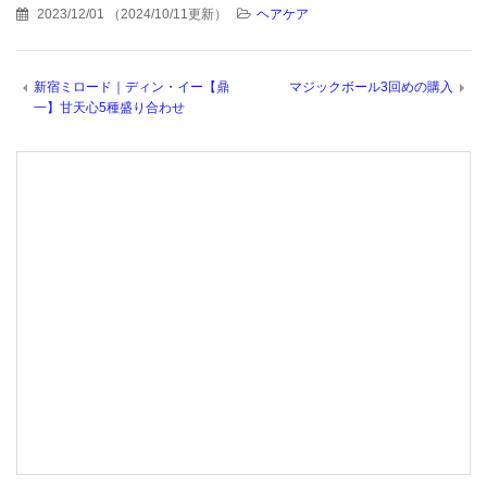
2023/12/01
（
2024/10/11更新
）
ヘアケア
新宿ミロード｜ディン・イー【鼎
マジックボール3回めの購入
一】甘天心5種盛り合わせ