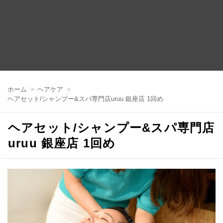
コ
ン
ホーム
ヘアケア
テ
ヘアセット/シャンプー&スパ専門店uruu 銀座店 1回め
ン
ツ
へ
ヘアセット/シャンプー&スパ専門店
移
動
uruu 銀座店 1回め