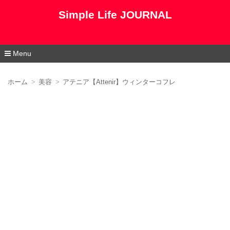
Simple Life JOURNAL
Menu
コ
ン
ホーム
美容
アテニア【Attenir】ウィンターコフレ
テ
ン
ツ
へ
移
動