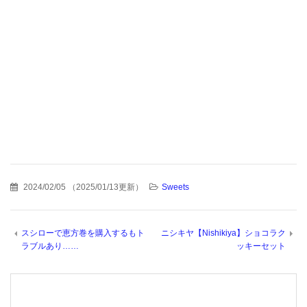
2024/02/05
（
2025/01/13更新
）
Sweets
スシローで恵方巻を購入するもト
ニシキヤ【Nishikiya】ショコラク
ラブルあり……
ッキーセット