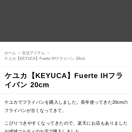
コ
ン
ホーム
生活アイテム
テ
ケユカ【KEYUCA】Fuerte IHフライパン 20cm
ン
ツ
へ
ケユカ【KEYUCA】Fuerte IHフラ
移
動
イパン 20cm
ケユカでフライパンを購入しました。長年使ってきた20cmの
フライパンが古くなってきて。
こびりつきやすくなってきたので。楽天にお店もありました
が成城コルティのお店で購入しました。