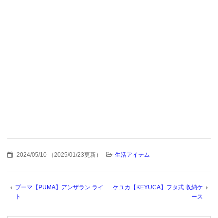
2024/05/10
（
2025/01/23更新
）
生活アイテム
プーマ【PUMA】アンザラン ライ
ケユカ【KEYUCA】フタ式 収納ケ
ト
ース