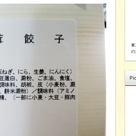
東
の
Pi