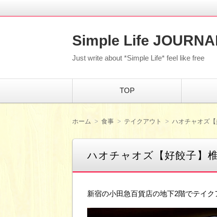
Simple Life JOURNA
Just write about *Simple Life* feel like free
コ
TOP
ン
テ
ン
ツ
ホーム
食事
テイクアウト
ハオチャオズ【
へ
移
動
ハオチャオズ【好餃子】
新宿の小田急百貨店の地下2階でテイク