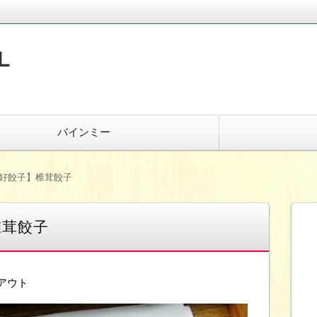
L
バインミー
好餃子】椎茸餃子
椎茸餃子
アウト