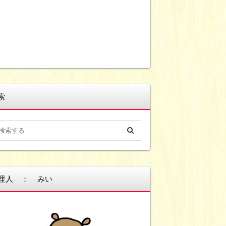
索
理人 ： みい