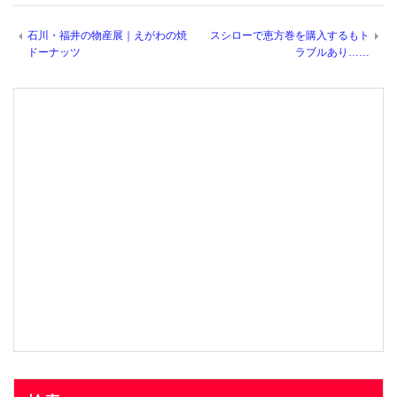
石川・福井の物産展｜えがわの焼
スシローで恵方巻を購入するもト
ドーナッツ
ラブルあり……