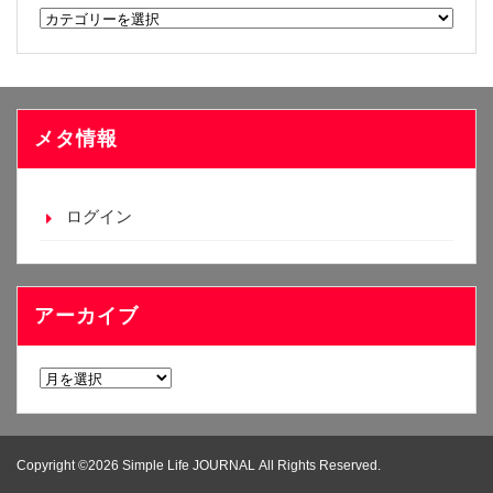
カ
テ
ゴ
リ
ー
メタ情報
ログイン
アーカイブ
ア
ー
カ
イ
Copyright ©2026 Simple Life JOURNAL All Rights Reserved.
ブ