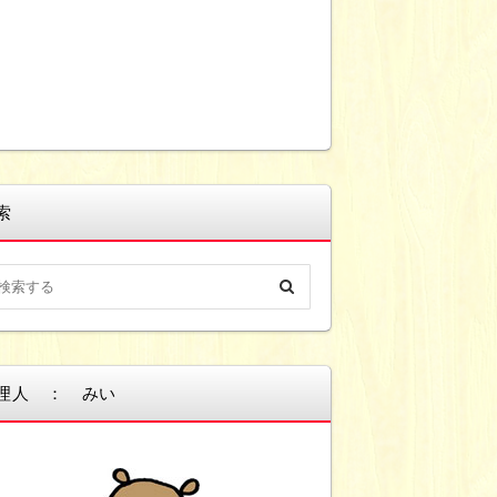
索
理人 ： みい