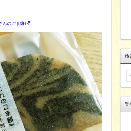
さんのごま餅
検
管