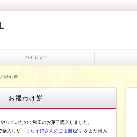
L
バインミー
お福わけ餅
と お福わけ餅
てやっていたので秋田のお菓子購入しました。
で購入した「
まち子姉さんのごま餅
」をまた購入