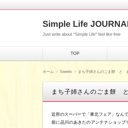
Simple Life JOURNA
Just write about *Simple Life* feel like free
コ
TOP
ン
テ
ン
ツ
ホーム
Sweets
まち子姉さんのごま餅 と 
へ
移
動
まち子姉さんのごま餅 
近所のスーパーで「東北フェア」なん
前に品川のあきたのアンテナショップ