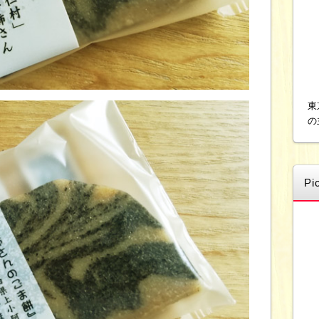
東
の
Pi