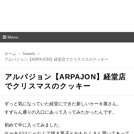
Menu
コ
ン
ホーム
Sweets
テ
アルパジョン【ARPAJON】経堂店でクリスマスのクッキー
ン
ツ
へ
アルパジョン【ARPAJON】経堂店
移
動
でクリスマスのクッキー
ずっと気になっていた経堂にできた新しいケーキ屋さん。
すずらん通りの入口にあって入ってみたかったんです。
初めて中に入ってみました。
ケーキだけじゃなくて焼き菓子とかもたくさん置いてあって