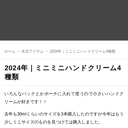
コ
ン
ホーム
生活アイテム
2024年｜ミニミニハンドクリーム4種類
テ
ン
ツ
2024年｜ミニミニハンドクリーム4
へ
移
種類
動
いろんなバックとかポーチに入れて使うので小さいハンドク
リームが好きです！！
去年も30mlくらいのサイズを3本購入したのですが今年はもう
少しミニサイズのものを見つけては購入しました。