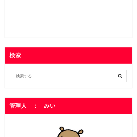
検索
管理人 ： みい