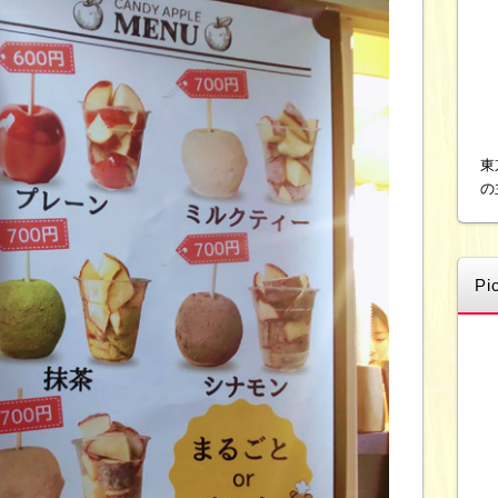
東
の
Pi