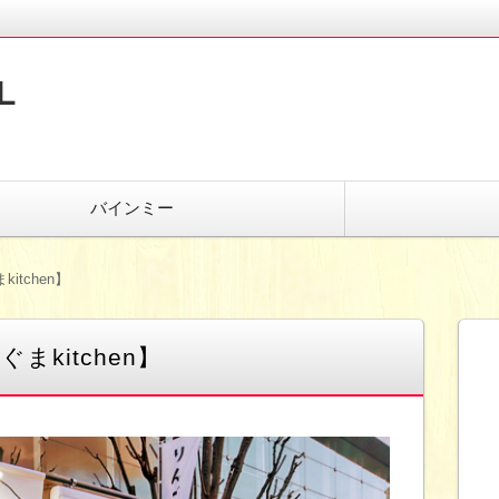
L
バインミー
tchen】
kitchen】