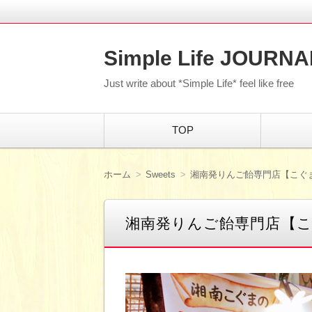
Simple Life JOURNA
Just write about *Simple Life* feel like free
コ
TOP
ン
テ
ン
ツ
ホーム
Sweets
湘南発りんご飴専門店【こぐまki
へ
移
動
湘南発りんご飴専門店【こぐま