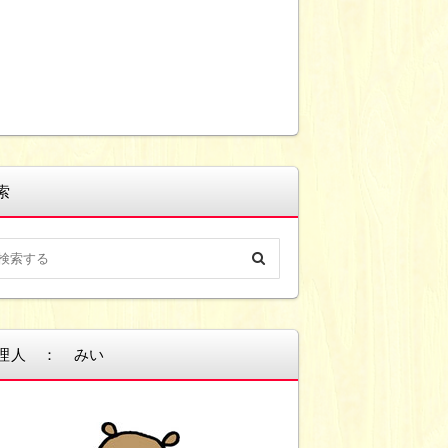
索
理人 ： みい