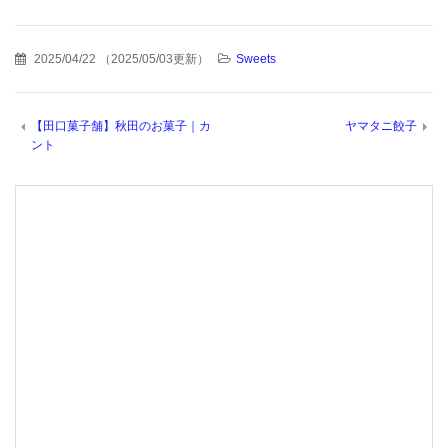
2025/04/22
（
2025/05/03更新
）
Sweets
【田口菓子舗】秋田のお菓子｜カ
ヤマタニ餃子
ント