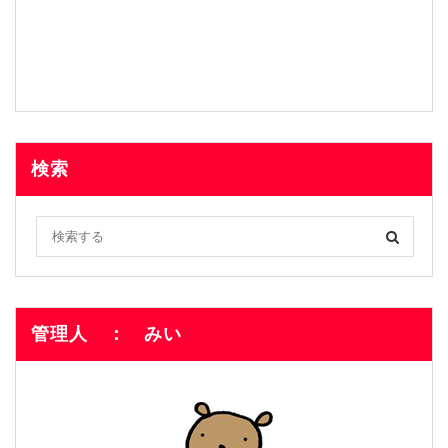
検索
管理人 ： みい