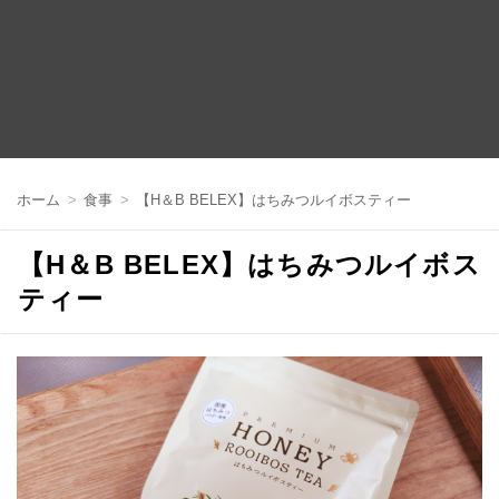
コ
ン
ホーム
食事
【H＆B BELEX】はちみつルイボスティー
テ
ン
ツ
【H＆B BELEX】はちみつルイボス
へ
移
ティー
動