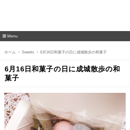
Menu
コ
ン
ホーム
Sweets
6月16日和菓子の日に成城散歩の和菓子
テ
ン
ツ
6月16日和菓子の日に成城散歩の和
へ
移
菓子
動