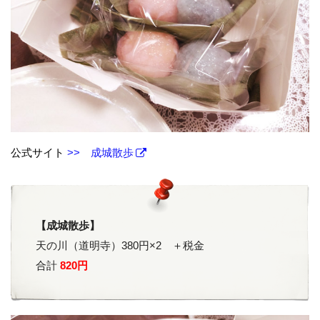
公式サイト
>> 成城散歩
【成城散歩】
天の川（道明寺）380円×2 ＋税金
合計
820円