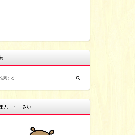
索
理人 ： みい