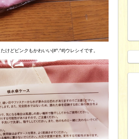
けどピンクもかわいい(#^.^#)ウレシイです。