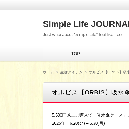
Simple Life JOURNA
Just write about *Simple Life* feel like free
コ
TOP
ン
テ
ン
ツ
ホーム
生活アイテム
オルビス【ORBIS】吸
へ
移
動
オルビス【ORBIS】吸水
5,500円以上ご購入で「吸水傘ケース
2025年 6.20(金) – 6.30(月)