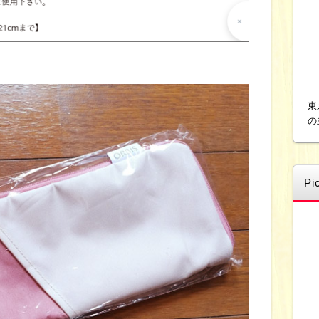
東
の
Pi