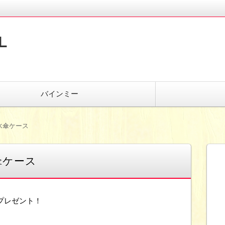
L
バインミー
水傘ケース
傘ケース
」プレゼント！