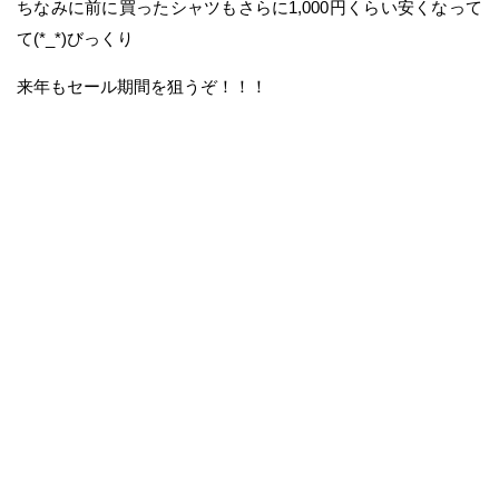
ちなみに前に買ったシャツもさらに1,000円くらい安くなって
て(*_*)びっくり
来年もセール期間を狙うぞ！！！