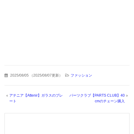
2025/08/05
（
2025/08/07更新
）
ファッション
アテニア【Attenir】ガラスのプレ
パーツクラブ【PARTS CLUB】40
ート
cmのチェーン購入