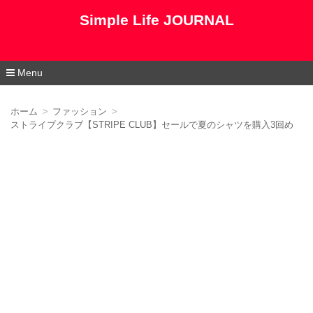
Simple Life JOURNAL
Menu
コ
ン
ホーム
ファッション
テ
ストライプクラブ【STRIPE CLUB】セールで夏のシャツを購入3回め
ン
ツ
へ
移
動