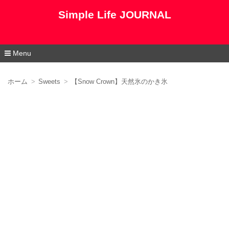
Simple Life JOURNAL
Menu
コ
ン
ホーム
Sweets
【Snow Crown】天然氷のかき氷
テ
ン
ツ
へ
移
動