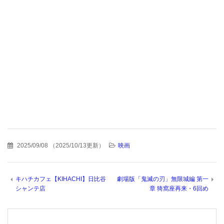
2025/09/08
（
2025/10/13更新
）
映画
キハチカフェ【KIHACHI】日比谷
劇場版「鬼滅の刃」無限城編 第一
シャンテ店
章 猗窩座再来・6回め