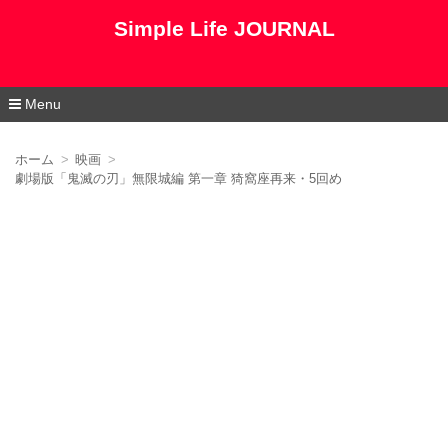
Simple Life JOURNAL
Menu
コ
ン
ホーム
映画
テ
劇場版「鬼滅の刃」無限城編 第一章 猗窩座再来・5回め
ン
ツ
へ
移
動