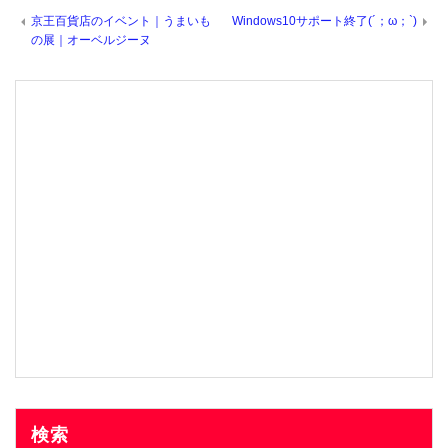
京王百貨店のイベント｜うまいも
Windows10サポート終了(´；ω；`)
の展｜オーベルジーヌ
検索