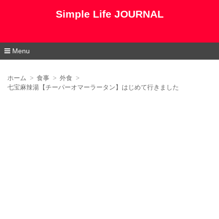
Simple Life JOURNAL
Menu
コ
ン
ホーム
食事
外食
テ
七宝麻辣湯【チーパーオマーラータン】はじめて行きました
ン
ツ
へ
移
動