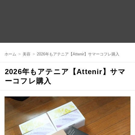
コ
ン
ホーム
美容
2026年もアテニア【Attenir】サマーコフレ購入
テ
ン
ツ
2026年もアテニア【Attenir】サマ
へ
移
ーコフレ購入
動