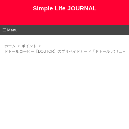
Simple Life JOURNAL
Menu
コ
ン
ホーム
ポイント
テ
ドトールコーヒー【DOUTOR】のプリペイドカード「ドトール バリュー
ン
ツ
へ
移
動