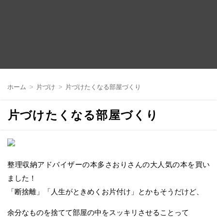
コ
ン
ホーム
片づけ
片づけたくなる部屋づくり
テ
ン
ツ
片づけたくなる部屋づくり
へ
移
動
整理収納アドバイザーの本多さおりさんの大人気の本を買い
ました！
「断捨離」「人生がときめくお片付け」とかもそうだけど、
余分なものを捨てて部屋の中をスッキリさせることって