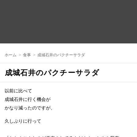
コ
ン
ホーム
食事
成城石井のパクチーサラダ
テ
ン
ツ
成城石井のパクチーサラダ
へ
移
動
以前に比べて
成城石井に行く機会が
かなり減ったのですが、
久しぶりに行って