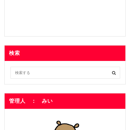
検索
管理人 ： みい