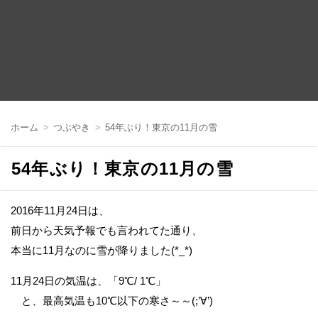
コ
ン
ホーム
つぶやき
54年ぶり！東京の11月の雪
テ
ン
ツ
54年ぶり！東京の11月の雪
へ
移
動
2016年11月24日は、
前日から天気予報でも言われてた通り、
本当に11月なのに雪が降りました(*_*)
11月24日の気温は、「9℃/ 1℃」
と、最高気温も10℃以下の寒さ～～(;’∀’)