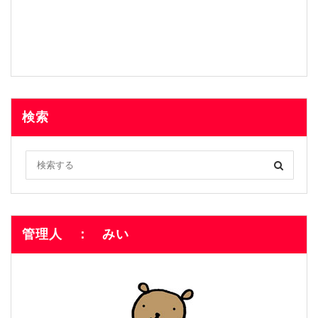
検索
管理人 ： みい