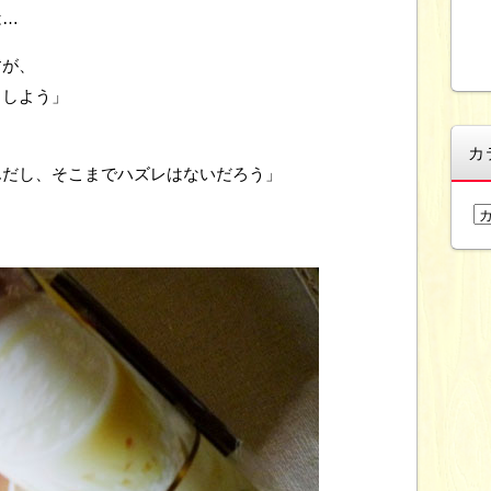
は…
すが、
うしよう」
カ
んだし、そこまでハズレはないだろう」
カ
テ
ゴ
リ
ー