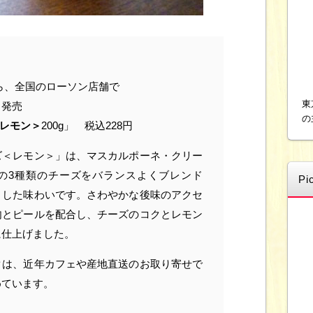
）から、全国のローソン店舗で
東
」発売
の
ズ＜レモン＞
200g」 税込228円
ズ＜レモン＞」は、マスカルポーネ・クリー
の3種類のチーズをバランスよくブレンド
Pi
とした味わいです。さわやかな後味のアクセ
肉とピールを配合し、チーズのコクとレモン
に仕上げました。
クは、近年カフェや産地直送のお取り寄せで
めています。