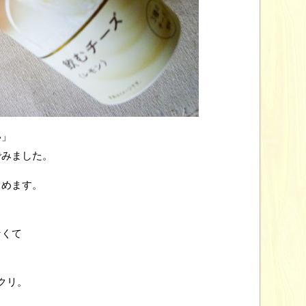
い」
でみました。
しめます。
なくて
クリ。