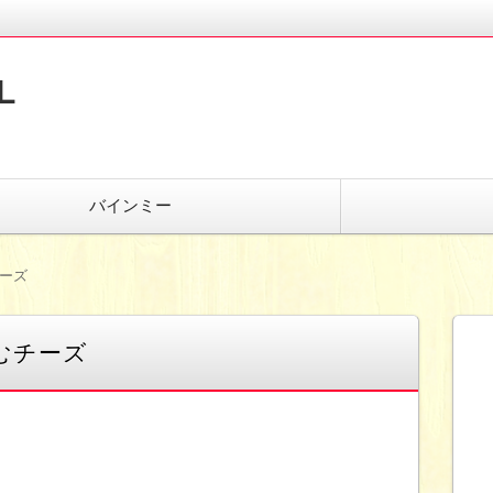
L
バインミー
チーズ
むチーズ