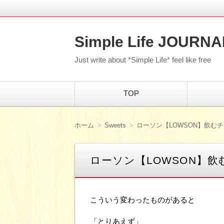
Simple Life JOURNA
Just write about *Simple Life* feel like free
コ
TOP
ン
テ
ン
ツ
ホーム
Sweets
ローソン【LOWSON】飲む
へ
移
動
ローソン【LOWSON】飲
こういう変わったものがあると
「とりあえず」