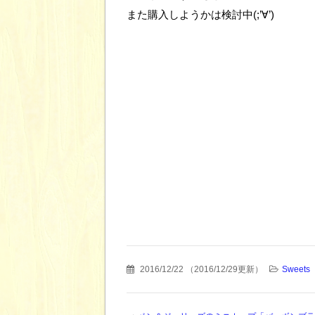
また購入しようかは検討中(;’∀’)
2016/12/22
（
2016/12/29更新
）
Sweets