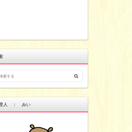
索
理人 ： みい