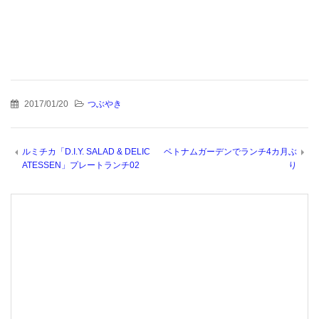
2017/01/20
つぶやき
ルミチカ「D.I.Y. SALAD & DELIC
ベトナムガーデンでランチ4カ月ぶ
ATESSEN」プレートランチ02
り