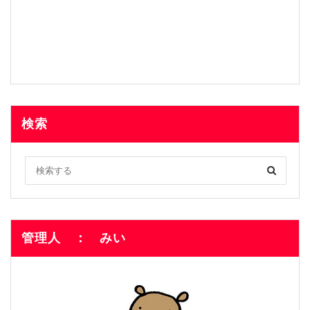
検索
管理人 ： みい