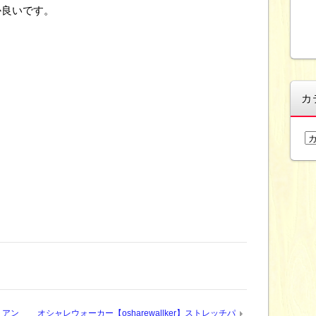
か良いです。
カ
カ
テ
ゴ
リ
ー
リアン
オシャレウォーカー【osharewallker】ストレッチパ