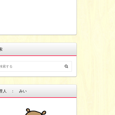
索
理人 ： みい