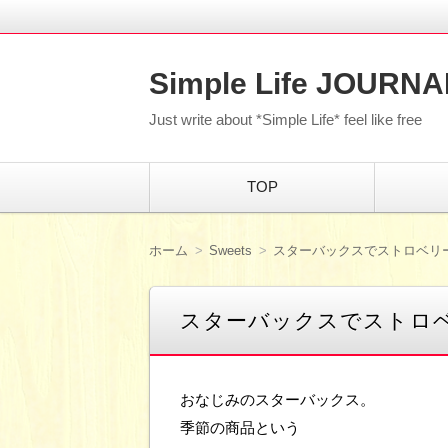
Simple Life JOURNA
Just write about *Simple Life* feel like free
コ
TOP
ン
テ
ン
ツ
ホーム
Sweets
スターバックスでストロベリ
へ
移
動
スターバックスでストロ
おなじみのスターバックス。
季節の商品という