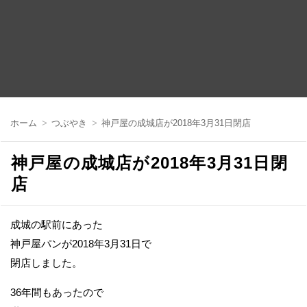
コ
ン
ホーム
つぶやき
神戸屋の成城店が2018年3月31日閉店
テ
ン
ツ
神戸屋の成城店が2018年3月31日閉
へ
移
店
動
成城の駅前にあった
神戸屋パンが2018年3月31日で
閉店しました。
36年間もあったので