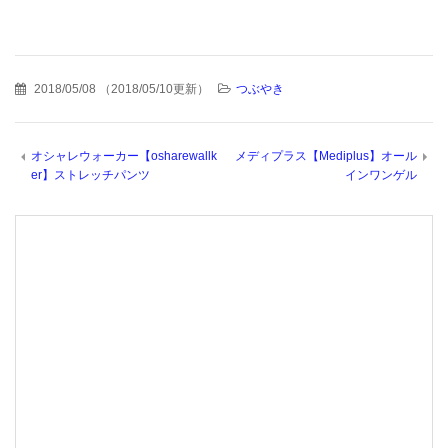
2018/05/08
（
2018/05/10更新
）
つぶやき
オシャレウォーカー【osharewallk
メディプラス【Mediplus】オール
er】ストレッチパンツ
インワンゲル