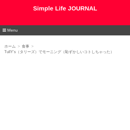
Simple Life JOURNAL
Menu
コ
ン
ホーム
食事
テ
TullY’s（タリーズ）でモーニング（恥ずかしいコトしちゃった）
ン
ツ
へ
移
動