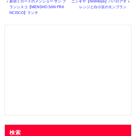
新宿ミロードのメンショー サン フ
ニシキヤ【Nishikiya】ババロアオ
ランシスコ【MENSHO SAN FRA
レンジと白小豆のモンブラン
NCISCO】ランチ
検索