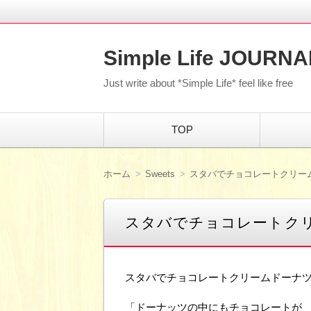
Simple Life JOURNA
Just write about *Simple Life* feel like free
コ
TOP
ン
テ
ン
ツ
ホーム
Sweets
スタバでチョコレートクリー
へ
移
動
スタバでチョコレートク
スタバでチョコレートクリームドーナ
「ドーナッツの中にもチョコレートが