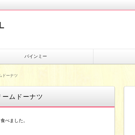
L
バインミー
ムドーナツ
リームドーナツ
ツ食べました。