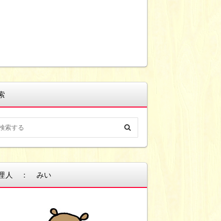
索
理人 ： みい