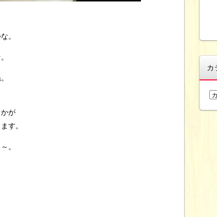
かな。
な。
カ
ね。
カ
テ
とかが
ゴ
リ
てます。
ー
ぁ～。