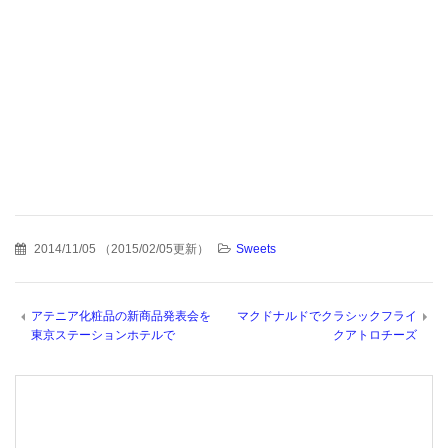
2014/11/05
（
2015/02/05更新
）
Sweets
アテニア化粧品の新商品発表会を
マクドナルドでクラシックフライ
東京ステーションホテルで
クアトロチーズ