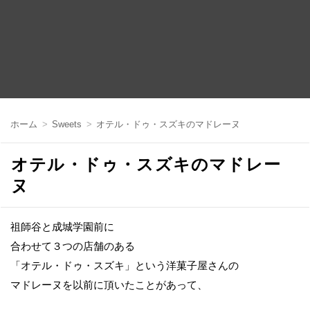
コ
ン
ホーム
Sweets
オテル・ドゥ・スズキのマドレーヌ
テ
ン
ツ
オテル・ドゥ・スズキのマドレー
へ
移
ヌ
動
祖師谷と成城学園前に
合わせて３つの店舗のある
「オテル・ドゥ・スズキ」という洋菓子屋さんの
マドレーヌを以前に頂いたことがあって、