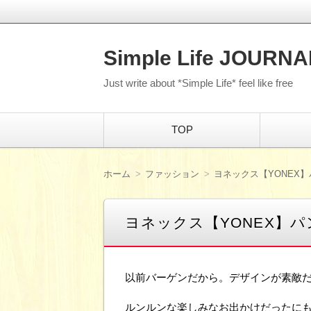
Simple Life JOURNA
Just write about *Simple Life* feel like free
コ
TOP
ン
テ
ン
ツ
ホーム
ファッション
ヨネックス【YONEX】
へ
移
動
ヨネックス【YONEX】パ
以前バーゲンだから。デザインが素敵
ルンルンな楽しみなお出かけだったに