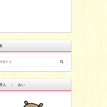
索
理人 ： みい