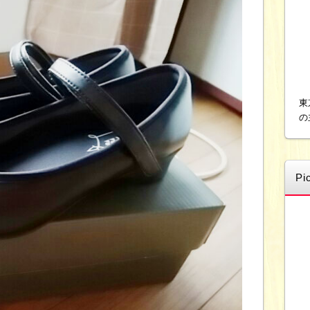
東
の
Pi