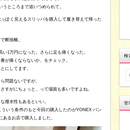
いうところまで追いつめられて。
靴っぽく見えるスリッパを購入して履き替えて帰った
けで断捨離。
高い1万円になった。さらに足も痛くなった。
検
一番が痛くならないか、をチェック。
ことにしてます。
なら問題ないですが、
はさすがにちょっと、って場面も多いですよね。
うな撥水性もあるといい。
管
ういう条件のもと今回の購入したのがYONEX パン
にあるお店で購入しました。