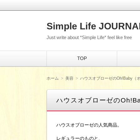
Simple Life JOURNA
Just write about *Simple Life* feel like free
コ
TOP
ン
テ
ン
ツ
ホーム
美容
ハウスオブローゼのOh!Baby
へ
移
動
ハウスオブローゼのOh!B
ハウスオブローゼの人気商品。
レギュラーのものと、