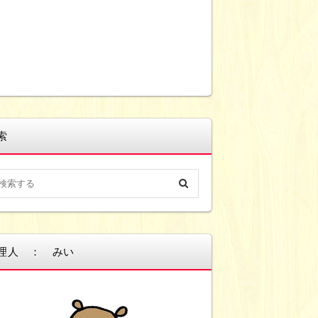
索
理人 ： みい