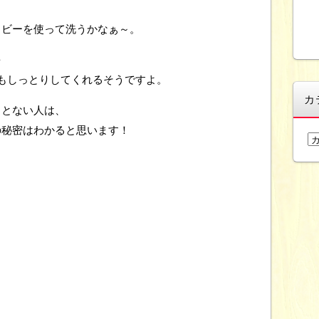
イビーを使って洗うかなぁ～。
を
もしっとりしてくれるそうですよ。
カ
ことない人は、
の秘密はわかると思います！
カ
テ
ゴ
リ
ー