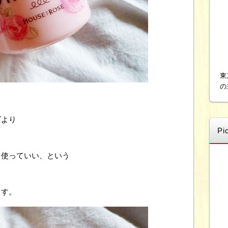
東
の
ズより
Pi
。
も使っていい、という
ます。