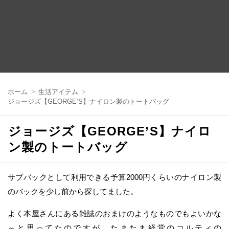
コ
ン
ホーム
生活アイテム
テ
ジョージズ【GEORGE’S】ナイロン製のトートバッグ
ン
ツ
へ
ジョージズ【GEORGE’S】ナイロ
移
動
ン製のトートバッグ
サブバックとして利用できる予算2000円くらいのナイロン製
のバックを少し前から探してました。
よく本屋さんにある雑誌のおまけのようなものでもよいかな
～と思ってたのですが、たまたま経堂のコルティの