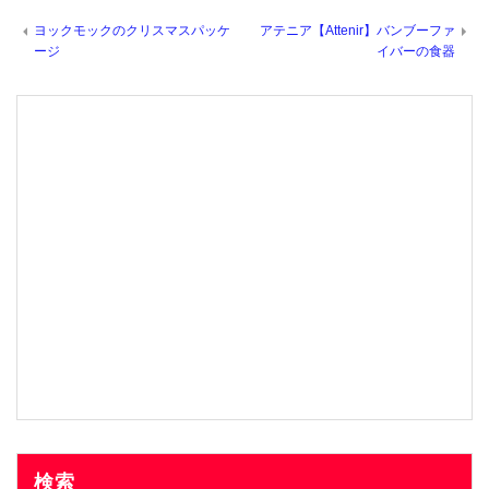
ヨックモックのクリスマスパッケ
アテニア【Attenir】バンブーファ
ージ
イバーの食器
検索