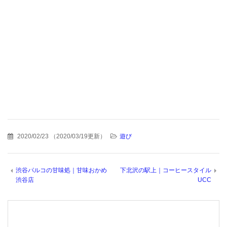
2020/02/23
（
2020/03/19更新
）
遊び
渋谷パルコの甘味処｜甘味おかめ
下北沢の駅上｜コーヒースタイル
渋谷店
UCC