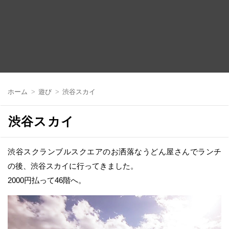
コ
ン
ホーム
遊び
渋谷スカイ
テ
ン
ツ
渋谷スカイ
へ
移
動
渋谷スクランブルスクエアのお洒落なうどん屋さんでランチ
の後、渋谷スカイに行ってきました。
2000円払って46階へ。