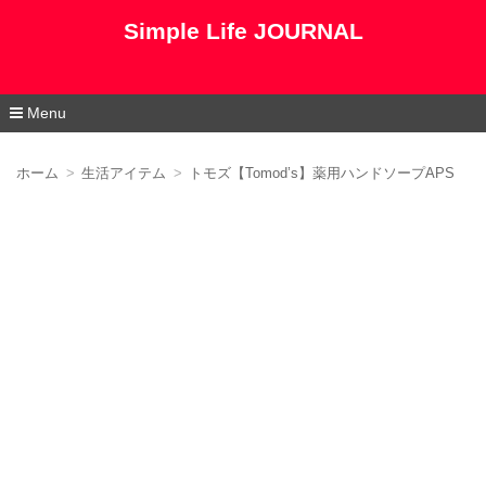
Simple Life JOURNAL
Menu
コ
ン
ホーム
生活アイテム
トモズ【Tomod’s】薬用ハンドソープAPS
テ
ン
ツ
へ
移
動