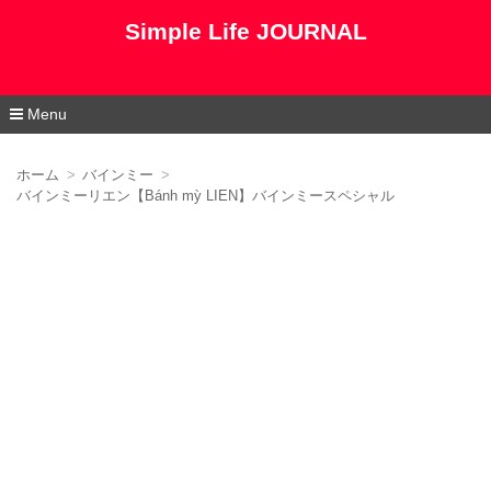
Simple Life JOURNAL
Menu
コ
ン
ホーム
バインミー
テ
バインミーリエン【Bánh mỳ LIEN】バインミースペシャル
ン
ツ
へ
移
動