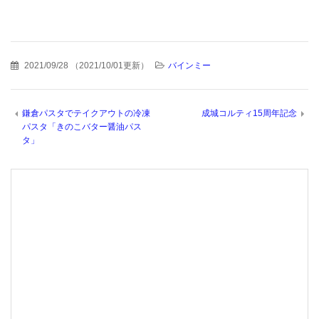
2021/09/28
（
2021/10/01更新
）
バインミー
鎌倉パスタでテイクアウトの冷凍
成城コルティ15周年記念
パスタ「きのこバター醤油パス
タ」