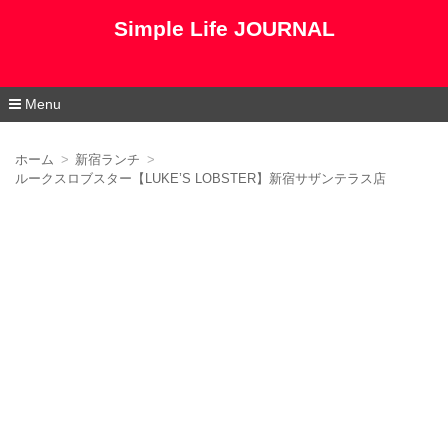
Simple Life JOURNAL
Menu
コ
ン
ホーム
新宿ランチ
テ
ルークスロブスター【LUKE’S LOBSTER】新宿サザンテラス店
ン
ツ
へ
移
動