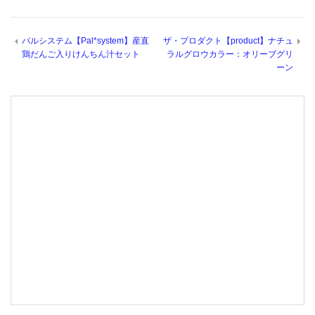
パルシステム【Pal*system】産直
ザ・プロダクト【product】ナチュ
鶏だんご入りけんちん汁セット
ラルグロウカラー：オリーブグリ
ーン