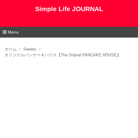
Simple Life JOURNAL
Menu
コ
ン
ホーム
Sweets
テ
オリジナルパンケーキハウス【The Orijinal PANCAKE HOUSE】
ン
ツ
へ
移
動