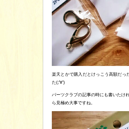
楽天とかで購入だとけっこう高額だった
た(;’∀’)
パーツクラブの記事の時にも書いたけ
ら見極め大事ですね。