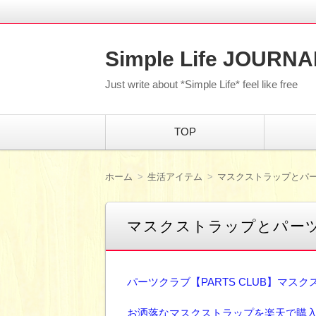
Simple Life JOURNA
Just write about *Simple Life* feel like free
コ
TOP
ン
テ
ン
ツ
ホーム
生活アイテム
マスクストラップとパ
へ
移
動
マスクストラップとパー
パーツクラブ【PARTS CLUB】マス
お洒落なマスクストラップを楽天で購