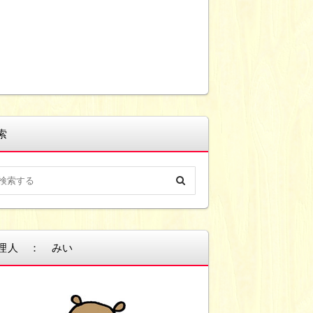
索
理人 ： みい