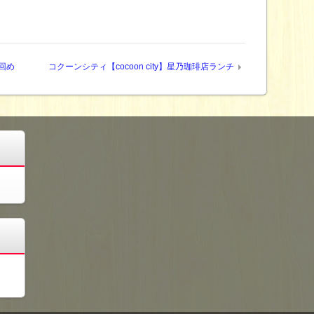
7回め
コクーンシティ【cocoon city】星乃珈琲店ランチ