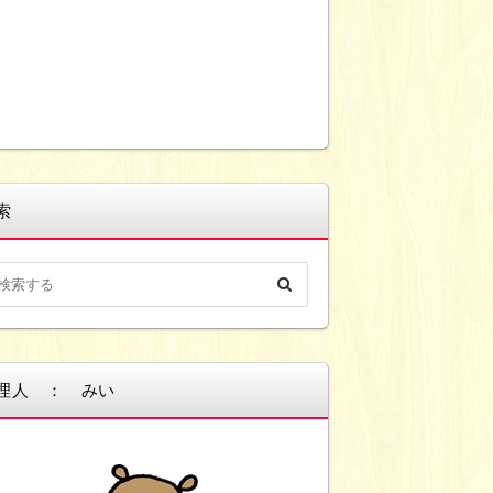
索
理人 ： みい