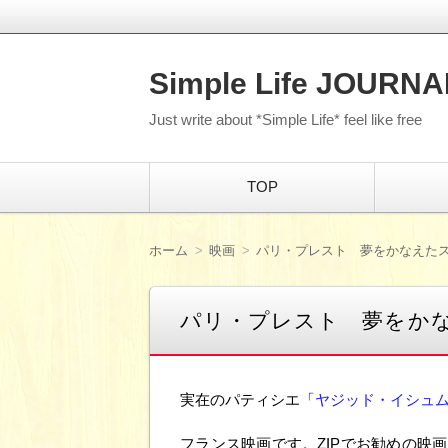
Simple Life JOURNA
Just write about *Simple Life* feel like free
コ
TOP
ン
テ
ン
ツ
ホーム
映画
パリ・プレスト 夢をかなえた
へ
移
動
パリ・プレスト 夢をか
実在のパティシエ「
ヤジッド・イシュムラエ
フランス映画です。ZIPでお勧めの映