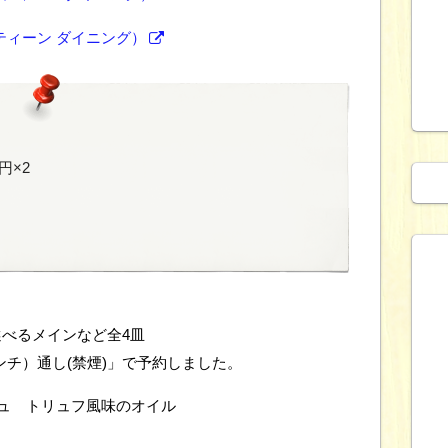
ブンティーン ダイニング）
円×2
べるメインなど全4皿
ンチ）通し(禁煙)」で予約しました。
ュ トリュフ風味のオイル