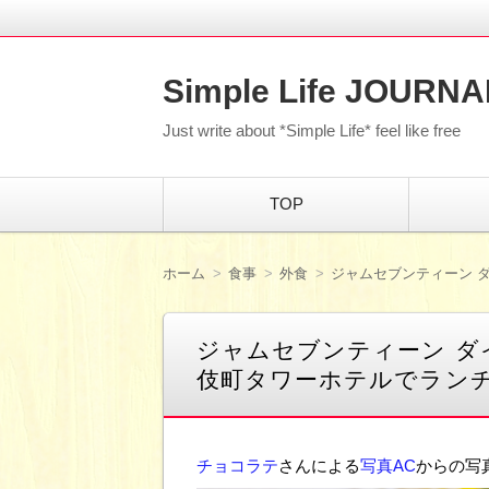
Simple Life JOURNA
Just write about *Simple Life* feel like free
コ
TOP
ン
テ
ン
ツ
ホーム
食事
外食
ジャムセブンティーン ダ
へ
移
動
ジャムセブンティーン ダイニ
伎町タワーホテルでラン
チョコラテ
さんによる
写真AC
からの写