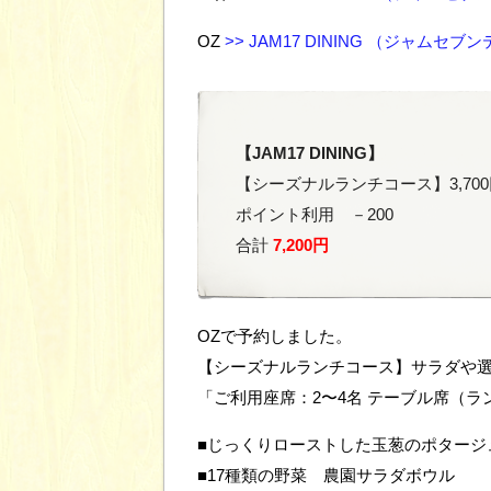
OZ
>> JAM17 DINING （ジャムセ
【JAM17 DINING】
【シーズナルランチコース】3,700
ポイント利用 －200
合計
7,200円
OZで予約しました。
【シーズナルランチコース】サラダや選
「ご利用座席：2〜4名 テーブル席（ラ
■じっくりローストした玉葱のポタージ
■17種類の野菜 農園サラダボウル