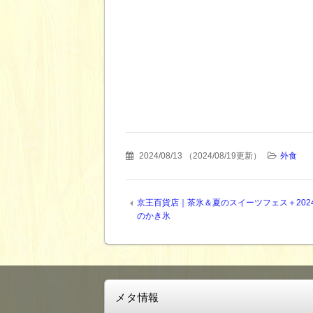
2024/08/13
（
2024/08/19更新
）
外食
京王百貨店｜茶氷＆夏のスイーツフェス＋202
のかき氷
メタ情報