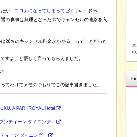
したが、
コロナになってしまって
(´；ω；`)ｳｩｩ
普通の食事は無理となったのでキャンセルの連絡を入
は20％のキャンセル料金がかかる」ってことだった
東
の
夫ですよ」と優しく言ってもらえました。
ｩｩ
Pi
！ってわけでメモのつもりでこの記事書きました。
KU, A PARKROYAL Hotel
ャムセブンティーン ダイニング）
セブンティーン ダイニング）