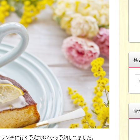
検
管
ランチに行く予定でOZから予約してました。