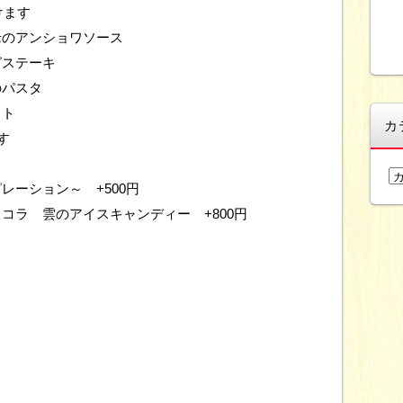
けます
老のアンショワソース
グステーキ
のパスタ
ット
カ
す
カ
ーション～ +500円
テ
コラ 雲のアイスキャンディー +800円
ゴ
リ
ー