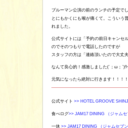
ブルーマン公演の前のランチの予定で
とにもかくにも喉が痛くて。こういう
れました。
公式サイトには「予約の前日キャンセル
のでそのつもりで電話したのですが
スタッフの方は「連絡頂いたので大丈
なんて良心的！感激しました(´；ω；`)ｳ
元気になったら絶対に行きます！！！
公式サイト
>> HOTEL GROOVE SHINJU
食べログ
>> JAM17 DINING （ジ
一休
>> JAM17 DINING （ジャム