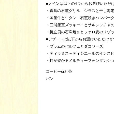
■メインは以下の4つからお選びいただ
・真鯛の石窯グリル シラスと干し海
・国産牛と牛タン 石窯焼きハンバー
・三浦産直ズッキーニとサルシッチャ
・帆立貝の石窯焼きとファロ麦のリゾ
■デザートは以下からお選びいただけま
・プラムのパルフェとダコワーズ
・ティラミス～ティシエールのインスピレ
・虹が架かるメルティーフォンダンショ
コーヒーor紅茶
パン