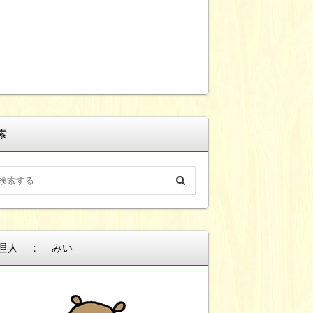
索
理人 ： みい